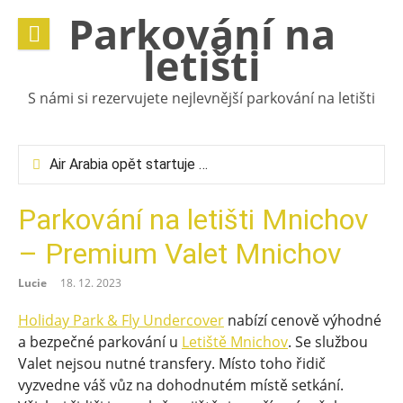
Přeskočit
Parkování na
na
letišti
obsah
S námi si rezervujete nejlevnější parkování na letišti
Air Arabia opět startuje z Vídně: čtyři přímé lety týdně do Sharjah
Jaké jsou nejpodstatnější informace o vídeňském letišti?
Co si vzít do evakuačního zavazadla? Doporučení vídeňského letiště
Parkování na letišti Mnichov
Kam s repelentem do letadla? Pravidla letiště-Vídeň
Kam dát elektrický kartáček do letadla? Pravidla letiště-Vídeň
– Premium Valet Mnichov
Co nesmí být v kufru? Pravidla letiště-Vídeň
Lucie
18. 12. 2023
Holiday Park & Fly Undercover
nabízí cenově výhodné
a bezpečné parkování u
Letiště Mnichov
. Se službou
Valet nejsou nutné transfery. Místo toho řidič
vyzvedne váš vůz na dohodnutém místě setkání.