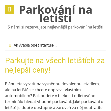
Přeskočit
Parkování na
na
letišti
obsah
S námi si rezervujete nejlevnější parkování na letišti
Air Arabia opět startuje z Vídně: čtyři přímé lety týdně do Sharjah
Jaké jsou nejpodstatnější informace o vídeňském letišti?
Co si vzít do evakuačního zavazadla? Doporučení vídeňského letiště
Parkujte na všech letištích za
Kam s repelentem do letadla? Pravidla letiště-Vídeň
Kam dát elektrický kartáček do letadla? Pravidla letiště-Vídeň
nejlepší ceny!
Co nesmí být v kufru? Pravidla letiště-Vídeň
Plánujete vyrazit na vysněnou dovolenou letadlem,
ale na letiště se chcete dopravit vlastním
automobilem? Pak budete v blízkosti odletového
terminálu hledat vhodné parkování. Jaké parkování u
letiště je dobře dostupné a zároveň za něj neutratíte