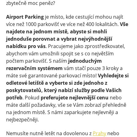
zbytečně moc peněz?
Airport Parking
je místo, kde cestující mohou najít
více než 1000 parkovišť ve více než 400 lokalitách.
Vše
najdete na jednom místě, abyste si mohli
jednoduše porovnat a vybrat nejvýhodnější
nabídku pro vás
. Pracujeme jako zprostředkovatel,
abychom vám umožnili spojit se s co největším
počtem parkovišť. S naším
jednoduchým
rezervačním systémem
vám stačí pouze 3 kroky a
máte své garantované parkovací místo!
Vyhledejte si
odletové letiště a vyberte si zde jednoho z
poskytovatelů, který nabízí služby podle Vašich
potřeb
. Pokud
preferujete nejlevnější cenu
nebo
máte další požadavky, vše se Vám zobrazí přehledně
na jednom místě. S námi zaparkujete nejlevněji a
nejbezpečněji.
Nemusíte nutně letět na dovolenou z
Prahy
nebo