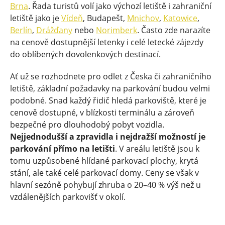
Brna
. Řada turistů volí jako výchozí letiště i zahraniční
letiště jako je
Vídeň
, Budapešt,
Mnichov
,
Katowice
,
Berlín
,
Drážďany
nebo
Norimberk
. Často zde narazíte
na cenově dostupnější letenky i celé letecké zájezdy
do oblíbených dovolenkových destinací.
Ať už se rozhodnete pro odlet z Česka či zahraničního
letiště, základní požadavky na parkování budou velmi
podobné. Snad každý řidič hledá parkoviště, které je
cenově dostupné, v blízkosti terminálu a zároveň
bezpečné pro dlouhodobý pobyt vozidla.
Nejjednodušší a zpravidla i nejdražší možností je
parkování přímo na letišti
. V areálu letiště jsou k
tomu uzpůsobené hlídané parkovací plochy, krytá
stání, ale také celé parkovací domy. Ceny se však v
hlavní sezóně pohybují zhruba o 20–40 % výš než u
vzdálenějších parkovišť v okolí.